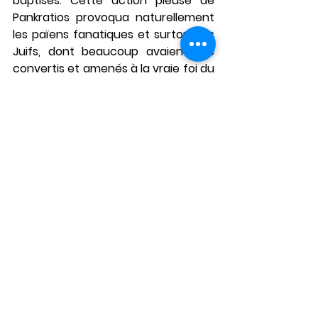
baptisés. Cette action pieuse de 
Pankratios provoqua naturellement 
les païens fanatiques et surtout les 
Juifs, dont beaucoup avaient été 
convertis et amenés à la vraie foi du 
Christ, si bien qu'un jour ils 
l'attaquèrent en chemin et le 
tuèrent avec des pierres et des 
couteaux.
Saints
Martinique
Orthodoxie
Lazare
Théologie orthodoxe
Vie des saints
Voir tout
Posts récents