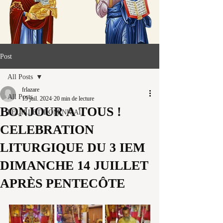
Post
All Posts
frlazare
All Posts
15 juil. 2024
20 min de lecture
BONJOUR A TOUS !
FEUILLET DOMINICAL
CELEBRATION
LITURGIQUE DU 3 IEM
DIMANCHE 14 JUILLET
APRÈS PENTECÔTE