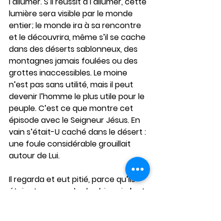
l’allumer. S’il réussit à l’allumer, cette 
lumière sera visible par le monde 
entier; le monde ira à sa rencontre 
et le découvrira, même s’il se cache 
dans des déserts sablonneux, des 
montagnes jamais foulées ou des 
grottes inaccessibles. Le moine 
n’est pas sans utilité, mais il peut 
devenir l’homme le plus utile pour le 
peuple. C’est ce que montre cet 
épisode avec le Seigneur Jésus. En 
vain s’était-U caché dans le désert : 
une foule considérable grouillait 
autour de Lui.
Il regarda et eut pitié, parce qu’ils 
étaient comme des brebis qui n’ont 
pas de berger (Mc 6, 34). En bas, 
dans les villes, les synagogues 