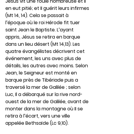
Jésus vit une foule nombreuse et II 
en eut pitié; et II guérit leurs infirmes 
(Mt 14, 14). Cela se passait à 
l’époque où le roi Hérode fit tuer 
saint Jean le Baptiste. L’ayant 
appris, Jésus se retira en barque 
dans un lieu désert (Mt 14,13). Les 
quatre évangélistes décrivent cet 
événement, les uns avec plus de 
détails, les autres avec moins. Selon 
Jean, le Seigneur est monté en 
barque près de Tibériade puis a 
traversé la mer de Galilée ; selon 
Luc, Il a débarqué sur la rive nord-
ouest de la mer de Galilée, avant de 
monter dans la montagne où II se 
retira à l’écart, vers une ville 
appelée Bethsaïde (Lc 9,10).