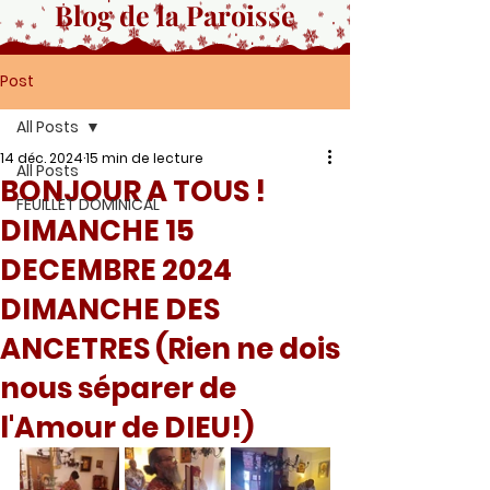
Blog de la Paroisse
Post
All Posts
14 déc. 2024
15 min de lecture
All Posts
BONJOUR A TOUS !
FEUILLET DOMINICAL
DIMANCHE 15
DECEMBRE 2024
DIMANCHE DES
ANCETRES (Rien ne dois
nous séparer de
l'Amour de DIEU!)