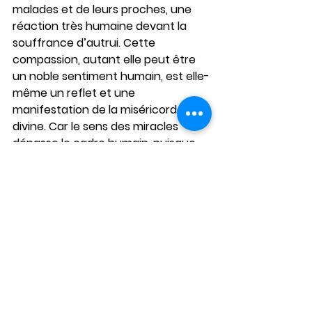
malades et de leurs proches, une 
réaction très humaine devant la 
souffrance d’autrui. Cette 
compassion, autant elle peut être 
un noble sentiment humain, est elle-
même un reflet et une 
manifestation de la miséricorde 
divine. Car le sens des miracles 
dépasse le cadre humain, puisque 
Jésus est l’incarnation du Verbe de 
Dieu, devenu homme pour guérir 
l’humanité entière de sa maladie 
principale : le péché, l’éloignement 
de Dieu, dont la manifestation 
ultime est la mort. Et avec la mort, 
tout ce qui lui est relié : la maladie, le 
vieillissement, la souffrance…
Souvent Jésus lie explicitement la 