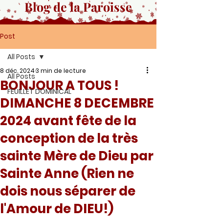
Blog de la Paroisse
Post
All Posts
8 déc. 2024
3 min de lecture
All Posts
BONJOUR A TOUS !
FEUILLET DOMINICAL
DIMANCHE 8 DECEMBRE
2024 avant fête de la
conception de la très
sainte Mère de Dieu par
Sainte Anne (Rien ne
dois nous séparer de
l'Amour de DIEU!)