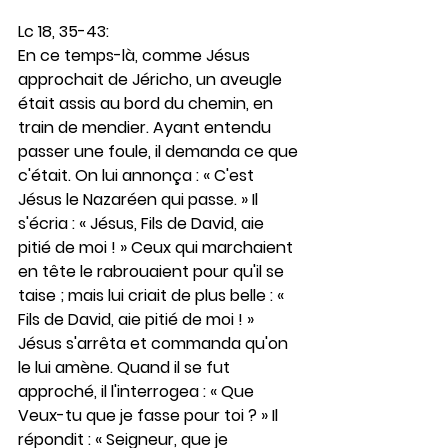
Lc 18, 35-43: 
En ce temps-là, comme Jésus 
approchait de Jéricho, un aveugle 
était assis au bord du chemin, en 
train de mendier. Ayant entendu 
passer une foule, il demanda ce que 
c'était. On lui annonça : « C'est 
Jésus le Nazaréen qui passe. » Il 
s'écria : « Jésus, Fils de David, aie 
pitié de moi ! » Ceux qui marchaient 
en tête le rabrouaient pour qu'il se 
taise ; mais lui criait de plus belle : « 
Fils de David, aie pitié de moi ! » 
Jésus s'arrêta et commanda qu'on 
le lui amène. Quand il se fut 
approché, il l'interrogea : « Que 
Veux-tu que je fasse pour toi ? » Il 
répondit : « Seigneur, que je 