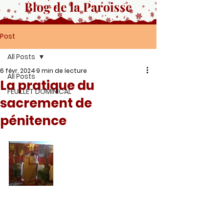
Blog de la Paroisse
Post
All Posts
6 févr. 2024
9 min de lecture
All Posts
La pratique du
FEUILLET DOMINICAL
sacrement de
pénitence