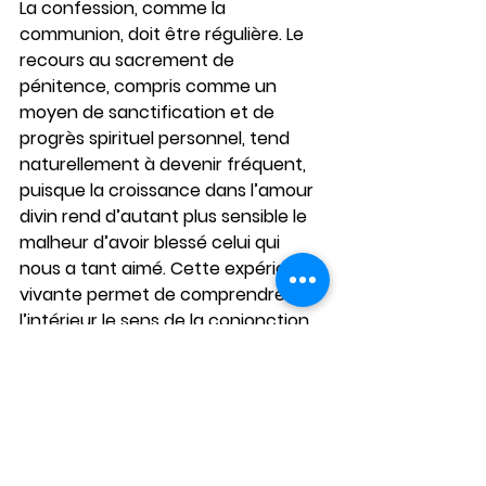
La confession, comme la 
communion, doit être régulière. Le 
recours au sacrement de 
pénitence, compris comme un 
moyen de sanctification et de 
progrès spirituel personnel, tend 
naturellement à devenir fréquent, 
puisque la croissance dans l’amour 
divin rend d’autant plus sensible le 
malheur d’avoir blessé celui qui 
nous a tant aimé. Cette expérience 
vivante permet de comprendre de 
l’intérieur le sens de la conjonction 
entre pratique de la pénitence et 
participation à la célébration 
eucharistique enseignée par l’Église 
: l’une est ordonnée à l’autre dans le 
mouvement de notre communion à 
la vie trinitaire.