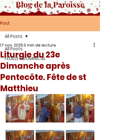
Blog de la Paroisse
Post
All Posts
17 nov. 2025
3 min de lecture
All Posts
Liturgie du 23e
FEUILLET DOMINICAL
Dimanche après
Pentecôte. Fête de st
Matthieu