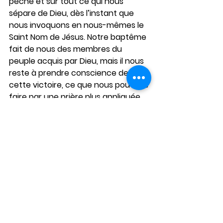
péché et sur tout ce qui nous 
sépare de Dieu, dès l’instant que 
nous invoquons en nous-mêmes le 
Saint Nom de Jésus. Notre baptême 
fait de nous des membres du 
peuple acquis par Dieu, mais il nous 
reste à prendre conscience de 
cette victoire, ce que nous pouvons 
faire par une prière plus appliquée.
La parabole montre aussi que ni le 
prêtre, ni le lévite n’ont pu secourir 
le blessé. Selon une interprétation 
traditionnelle, ces deux 
personnages représentent 
l’ancienne loi, qui indique ce qu’il 
faut accomplir, mais ne peut en 
elle-même sauver l’être humain. Sa 
fonction est d’annoncer le Christ, 