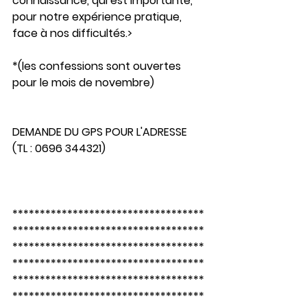
connaissance, qui est importante, 
pour notre expérience pratique, 
face à nos difficultés.>
*(les confessions sont ouvertes 
pour le mois de novembre)
DEMANDE DU GPS POUR L'ADRESSE 
(TL : 0696 344321)
***********************************
***********************************
***********************************
***********************************
***********************************
***********************************