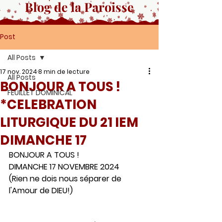
Blog de la Paroisse
Post
All Posts
17 nov. 2024
8 min de lecture
All Posts
BONJOUR A TOUS !
FEUILLET DOMINICAL
*CELEBRATION
LITURGIQUE DU 21 IEM
DIMANCHE 17
BONJOUR A TOUS !  
DIMANCHE 17 NOVEMBRE 2024 
(Rien ne dois nous séparer de 
l'Amour de DIEU!)