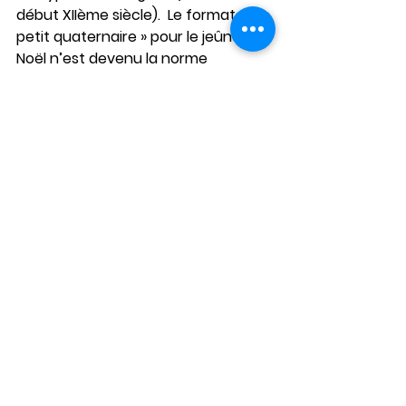
début XIIème siècle).  Le format du « 
petit quaternaire » pour le jeûne de 
Noël n’est devenu la norme 
universelle qu’aux XIIIème et XIVème 
siècles.
Le sens du carême orthodoxe de La 
Nativité :
Le jeûne n’est pas une fin en soi. Il 
s’agit d’un outil important mais 
qu’un instrument pour la 
purification intérieure et la 
repentance.  Souvenez vous que les 
principales restrictions ne sont pas 
liées à la nourriture. Par 
conséquent, vous ne devez pas 
considérer cette période comme 
un régime.