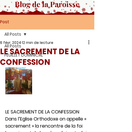
Blog de la Paroisse
Post
All Posts
6 févr. 2024
12 min de lecture
All Posts
LE SACREMENT DE LA
FEUILLET DOMINICAL
CONFESSION
LE SACREMENT DE LA CONFESSION
Dans l’Eglise Orthodoxe on appelle « 
sacrement » la rencontre de la foi 