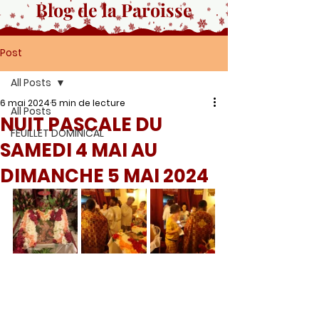
Blog de la Paroisse
Post
All Posts
6 mai 2024
5 min de lecture
All Posts
NUIT PASCALE DU
FEUILLET DOMINICAL
SAMEDI 4 MAI AU
DIMANCHE 5 MAI 2024